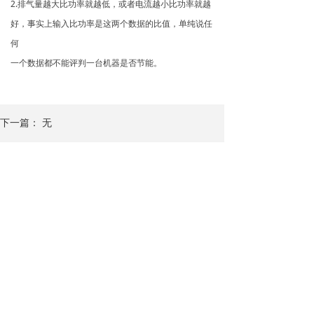
2.排气量越大比功率就越低，或者电流越小比功率就越
好，事实上输入比功率是这两个数据的比值，单纯说任
何
一个数据都不能评判一台机器是否节能。
下一篇：
无
地址：
江苏省苏州市常熟市古里镇开元智造产业园
镇南路30号
电话：
0512-87818000
传真：
0512-50191398
邮箱：
120002680@163.com
版权所有：
苏州强时压缩机有限公司